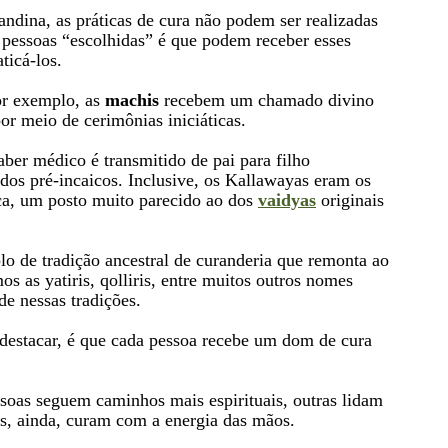
dina, as práticas de cura não podem ser realizadas
 pessoas “escolhidas” é que podem receber esses
ticá-los.
r exemplo, as
machis
recebem um chamado divino
or meio de cerimônias iniciáticas.
saber médico é transmitido de pai para filho
dos pré-incaicos. Inclusive, os Kallawayas eram os
nca, um posto muito parecido ao dos
vaidyas
originais
o de tradição ancestral de curanderia que remonta ao
os as yatiris, qolliris, entre muitos outros nomes
de nessas tradições.
destacar, é que cada pessoa recebe um dom de cura
ssoas seguem caminhos mais espirituais, outras lidam
s, ainda, curam com a energia das mãos.