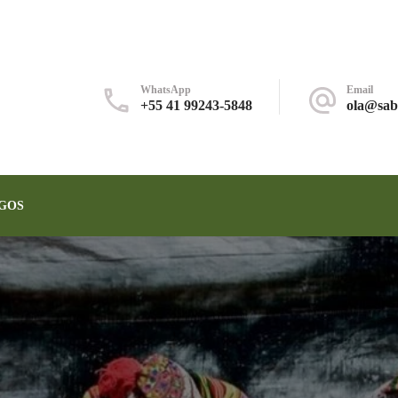
WhatsApp
Email
+55 41 99243-5848
ola@sab
GOS