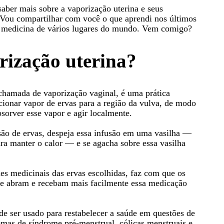
saber mais sobre a vaporização uterina e seus
a. Vou compartilhar com você o que aprendi nos últimos
 medicina de vários lugares do mundo. Vem comigo?
rização uterina?
chamada de vaporização vaginal, é uma prática
ecionar vapor de ervas para a região da vulva, de modo
sorver esse vapor e agir localmente.
são de ervas, despeja essa infusão em uma vasilha —
ara manter o calor — e se agacha sobre essa vasilha
es medicinais das ervas escolhidas, faz com que os
se abram e recebam mais facilmente essa medicação
e ser usado para restabelecer a saúde em questões de
tomas de síndrome pré-menstrual, cólicas menstruais e