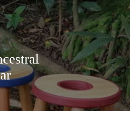
ncestral
ar