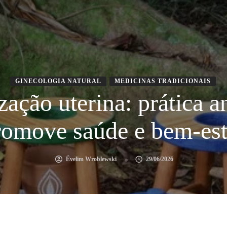
GINECOLOGIA NATURAL
MEDICINAS TRADICIONAIS
ação uterina: prática a
romove saúde e bem-est
Évelim Wroblewski
29/06/2026