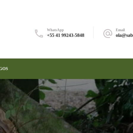
WhatsApp
Email
+55 41 99243-5848
ola@sab
GOS