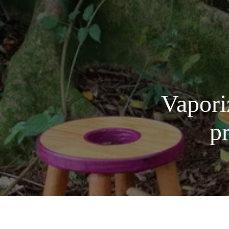
Vaporiz
p