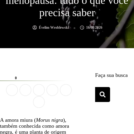
menopausa: tudo o que você
precisa saber
Évelim Wroblewski
16/01/2026
Faça sua busca
0
A amora miura (
Morus nigra
),
também conhecida como amora
negra, é uma planta de origem