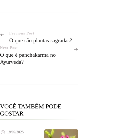
Post
Previous Post
O que são plantas sagradas?
Navigation
Next Post
O que é panchakarma no
Ayurveda?
VOCÊ TAMBÉM PODE
GOSTAR
19/09/2025