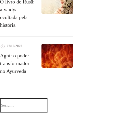
O livro de Rusā:
a vaidya
ocultada pela
história
27/10/2025
Agni: o poder
transformador
no Ayurveda
Search
for: