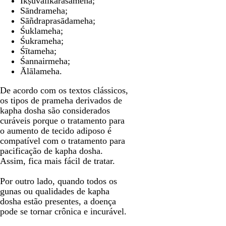
Ikṣuvālikārasameha;
Sāndrameha;
Sāñdraprasādameha;
Śuklameha;
Śukrameha;
Śītameha;
Śannairmeha;
Ālālameha.
De acordo com os textos clássicos,
os tipos de prameha derivados de
kapha dosha são considerados
curáveis porque o tratamento para
o aumento de tecido adiposo é
compatível com o tratamento para
pacificação de kapha dosha.
Assim, fica mais fácil de tratar.
Por outro lado, quando todos os
gunas ou qualidades de kapha
dosha estão presentes, a doença
pode se tornar crônica e incurável.