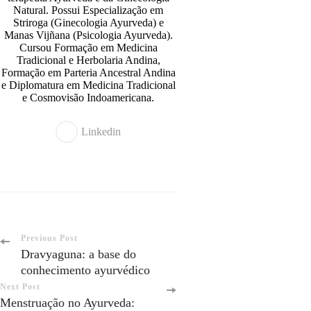
Natural. Possui Especialização em
Striroga (Ginecologia Ayurveda) e
Manas Vijñana (Psicologia Ayurveda).
Cursou Formação em Medicina
Tradicional e Herbolaria Andina,
Formação em Parteria Ancestral Andina
e Diplomatura em Medicina Tradicional
e Cosmovisão Indoamericana.
Post
Previous Post
Dravyaguna: a base do
conhecimento ayurvédico
Navigation
Next Post
Menstruação no Ayurveda: